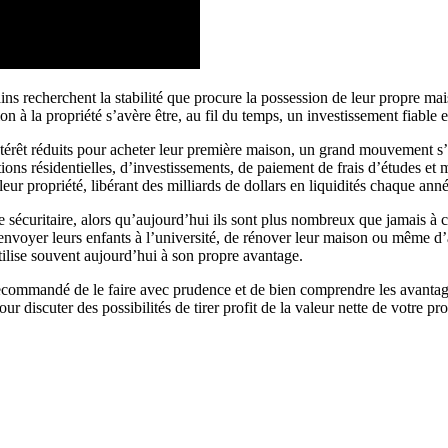
ins recherchent la stabilité que procure la possession de leur propre ma
sion à la propriété s’avère être, au fil du temps, un investissement fiabl
ntérêt réduits pour acheter leur première maison, un grand mouvement s’
vations résidentielles, d’investissements, de paiement de frais d’études e
eur propriété, libérant des milliards de dollars en liquidités chaque anné
écuritaire, alors qu’aujourd’hui ils sont plus nombreux que jamais à con
, d’envoyer leurs enfants à l’université, de rénover leur maison ou même 
’utilise souvent aujourd’hui à son propre avantage.
t recommandé de le faire avec prudence et de bien comprendre les avantage
r discuter des possibilités de tirer profit de la valeur nette de votre pro