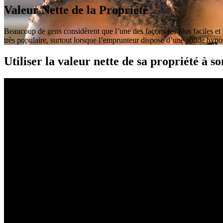
Valeur Nette de la Propriété
Beaucoup de gens considèrent que l’une des façons les plus faciles et 
très populaire, surtout lorsque l’emprunteur dispose d’une solide hyp
Utiliser la valeur nette de sa propriété à s