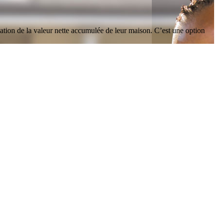
sation de la valeur nette accumulée de leur maison. C’est une option