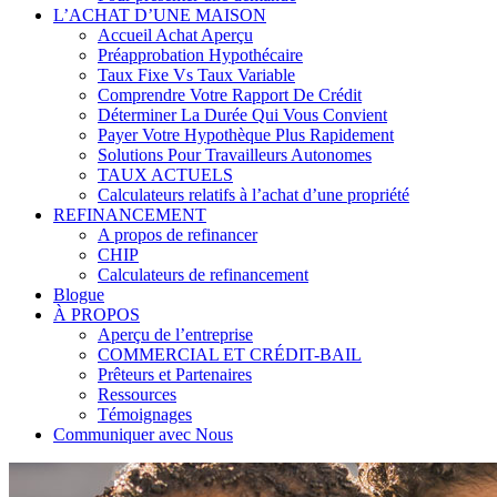
L’ACHAT D’UNE MAISON
Accueil Achat Aperçu
Préapprobation Hypothécaire
Taux Fixe Vs Taux Variable
Comprendre Votre Rapport De Crédit
Déterminer La Durée Qui Vous Convient
Payer Votre Hypothèque Plus Rapidement
Solutions Pour Travailleurs Autonomes
TAUX ACTUELS
Calculateurs relatifs à l’achat d’une propriété
REFINANCEMENT
A propos de refinancer
CHIP
Calculateurs de refinancement
Blogue
À PROPOS
Aperçu de l’entreprise
COMMERCIAL ET CRÉDIT-BAIL
Prêteurs et Partenaires
Ressources
Témoignages
Communiquer avec Nous