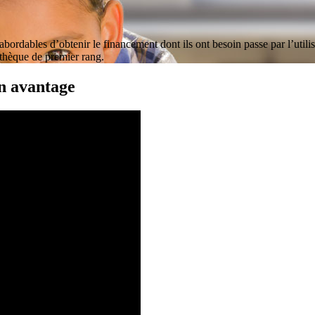
abordables d’obtenir le financement dont ils ont besoin passe par l’utili
othèque de premier rang.
on avantage